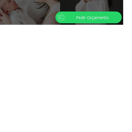
Pedir Orçamento
NTATO
595 973 566837
95 973 566837
595 973 566837
amalia.alderete@gmail.com
Amalia Alderete